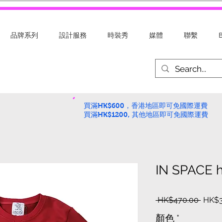
品牌系列
設計服務
時裝秀
媒體
聯繫
買滿HK$600，香港地區即可免國際運費
買滿HK$1200, 其他地區即可免國際運費
IN SPACE 
一
 HK$470.00 
HK$3
般
顏色
*
價