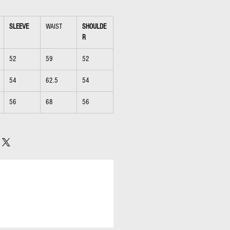
SLEEVE
WAIST
SHOULDE
R
52
59
52
54
62.5
54
56
68
56