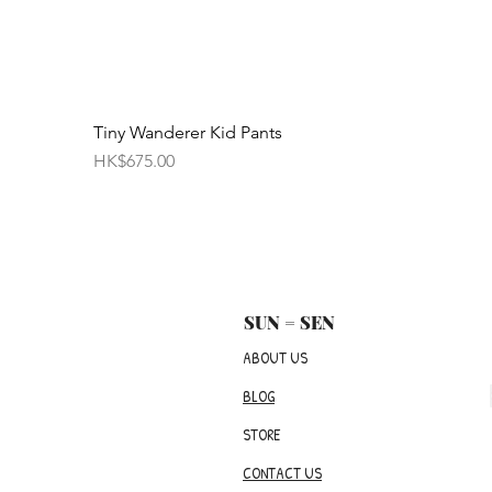
Tiny Wanderer Kid Pants
價格
HK$675.00
SUN = SEN
ABOUT US
BLOG
STORE
CONTACT US