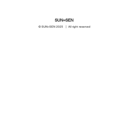
SUN=SEN
© SUN=SEN 20
25 | All right reserved