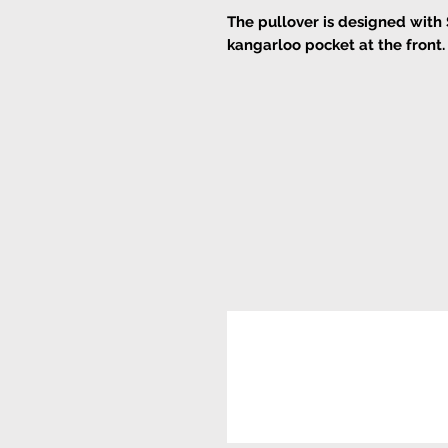
The pullover is designed with 
kangarloo pocket at the front.
Fits true to size, take your
Designed for loose fit
Mid-weight, stretchy fabric
slip on
machine wash or hand was