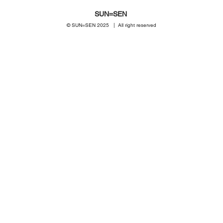
SUN=SEN
© SUN=SEN 20
25 | All right reserved