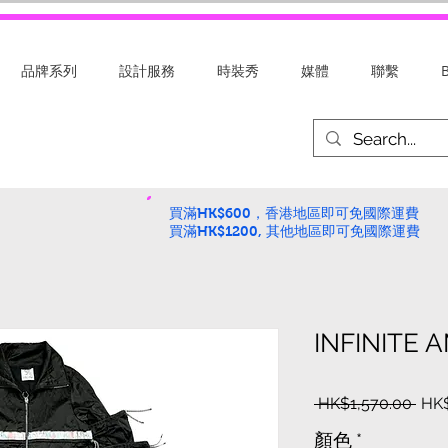
品牌系列
設計服務
時裝秀
媒體
聯繫
買滿HK$600，香港地區即可免國際運費
買滿HK$1200, 其他地區即可免國際運費
INFINITE 
一
 HK$1,570.00 
HK$
般
顏色
*
價