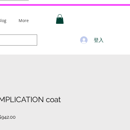
Blog
More
登入
AMPLICATION coat
促
942.00
銷
價