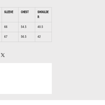
SLEEVE
CHEST
SHOULDE
R
66
54.5
40.5
67
56.5
42