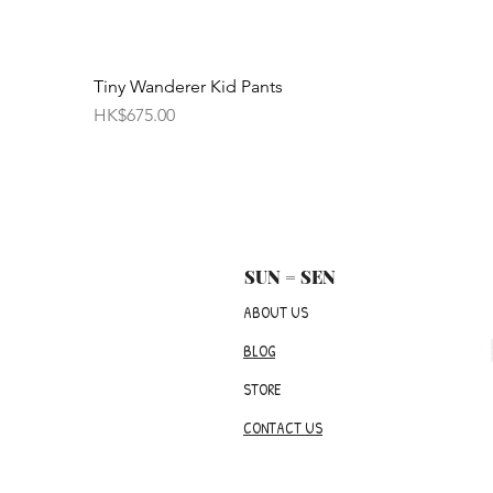
Tiny Wanderer Kid Pants
價格
HK$675.00
SUN = SEN
ABOUT US
BLOG
STORE
CONTACT US