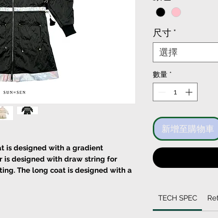
格
尺寸
*
選擇
數量
*
新增至購物車
t is designed with a gradient
 is designed with draw string for
ing. The long coat is designed with a
TECH SPEC
Ret
 clean