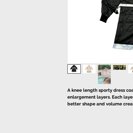
A knee length sporty dress coa
enlargement layers. Each layer
better shape and volume creat
bottle neck.
Zipper at the front
Cold Machine wash and Dry